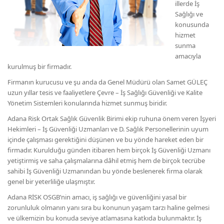
illerde İş
Sağlığı ve
konusunda
hizmet
sunma
amacıyla
kurulmuş bir firmadır.
Firmanın kurucusu ve şu anda da Genel Müdürü olan Samet GÜLEÇ
uzun yıllar tesis ve faaliyetlere Çevre – İş Sağlığı Güvenliği ve Kalite
Yönetim Sistemleri konularında hizmet sunmuş biridir.
Adana Risk Ortak Sağlık Güvenlik Birimi ekip ruhuna önem veren İşyeri
Hekimleri – İş Güvenliği Uzmanları ve D. Sağlık Personellerinin uyum
içinde çalışması gerektiğini düşünen ve bu yönde hareket eden bir
firmadır. Kurulduğu günden itibaren hem birçok İş Güvenliği Uzmanı
yetiştirmiş ve saha çalışmalarına dâhil etmiş hem de birçok tecrübe
sahibi İş Güvenliği Uzmanından bu yönde beslenerek firma olarak
genel bir yeterliliğe ulaşmıştır.
Adana RİSK OSGB’nin amacı, iş sağlığı ve güvenliğini yasal bir
zorunluluk olmanın yanı sıra bu konunun yaşam tarzı haline gelmesi
ve ülkemizin bu konuda seviye atlamasına katkıda bulunmaktır. İş